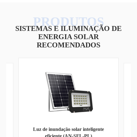
SISTEMAS E ILUMINAÇÃO DE
ENERGIA SOLAR
RECOMENDADOS
e
Inv
Inversor solar da série AN-PVI AN-PVI-
6000/10000W