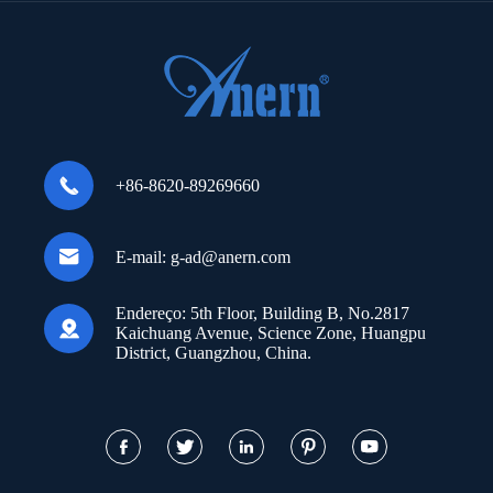

+86-8620-89269660

E-mail:
g-ad@anern.com
Endereço:
5th Floor, Building B, No.2817

Kaichuang Avenue, Science Zone, Huangpu
District, Guangzhou, China.




