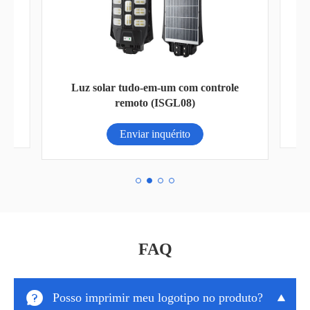
AN-
Luz solar tudo-em-um com controle
remoto (ISGL08)
Enviar inquérito
FAQ

Posso imprimir meu logotipo no produto?
