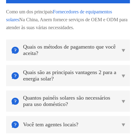
Como um dos principais
Fornecedores de equipamentos
solares
Na China, Anern fornece serviços de OEM e ODM para
atender às suas várias necessidades.
Quais os métodos de pagamento que você


aceita?
Quais são as principais vantagens 2 para a


energia solar?
Quantos painéis solares são necessários


para uso doméstico?

Você tem agentes locais?
