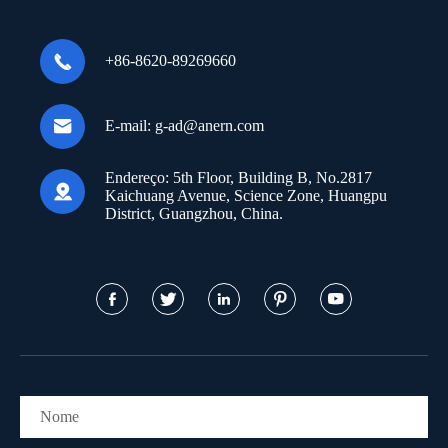

+86-8620-89269660

E-mail:
g-ad@anern.com
Endereço:
5th Floor, Building B, No.2817

Kaichuang Avenue, Science Zone, Huangpu
District, Guangzhou, China.




