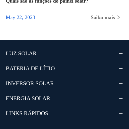
Quais são as funções do painel solar?
May 22, 2023
Saiba mais

LUZ SOLAR

BATERIA DE LÍTIO

INVERSOR SOLAR

ENERGIA SOLAR

LINKS RÁPIDOS
