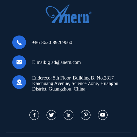

+86-8620-89269660

E-mail:
g-ad@anern.com
Endereço:
5th Floor, Building B, No.2817

Kaichuang Avenue, Science Zone, Huangpu
District, Guangzhou, China.




