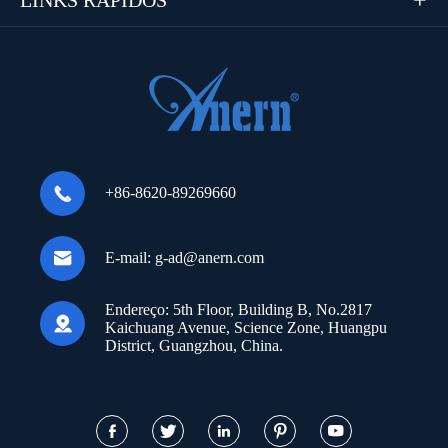


+86-8620-89269660

E-mail:
g-ad@anern.com
Endereço:
5th Floor, Building B, No.2817

Kaichuang Avenue, Science Zone, Huangpu
District, Guangzhou, China.




