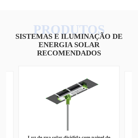
SISTEMAS E ILUMINAÇÃO DE
ENERGIA SOLAR
RECOMENDADOS
 de
In
Inversor solar da série AN-PVI AN-PVI-