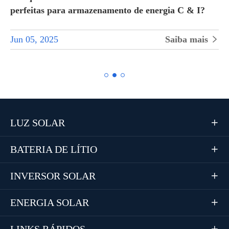
perfeitas para armazenamento de energia C & I?
Jun 05, 2025
Saiba mais


LUZ SOLAR

BATERIA DE LÍTIO

INVERSOR SOLAR

ENERGIA SOLAR

LINKS RÁPIDOS