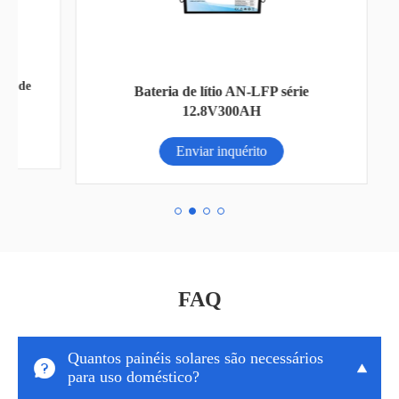
de
L
Bateria de lítio AN-LFP série
12.8V300AH
Enviar inquérito
FAQ
Quantos painéis solares são necessários


para uso doméstico?