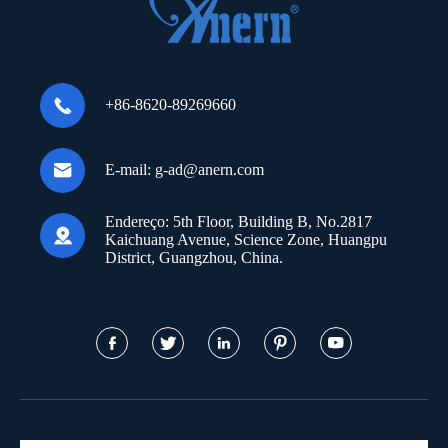

+86-8620-89269660

E-mail:
g-ad@anern.com
Endereço:
5th Floor, Building B, No.2817

Kaichuang Avenue, Science Zone, Huangpu
District, Guangzhou, China.




