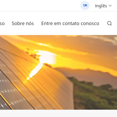
Inglês


so
Sobre nós
Entre em contato conosco

RO AN-SCI-PRO2000/3200
-LPB-Npro 24V200AH-48V100AH
/3200 - 翻译中...
ula
)
AN-LPB-Npro série 48V200AH bateria de lítio de parede
Inversor solar da série AN-SCI-ES AN-SCI-ES1000/1500
AN-SCI-EVO Inversor Solar Série AN-SCI-EVO10200
Luz de rua solar tudo-em-um patenteada (SLV2)