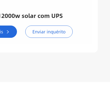
 12000w solar com UPS
is
Enviar inquérito
