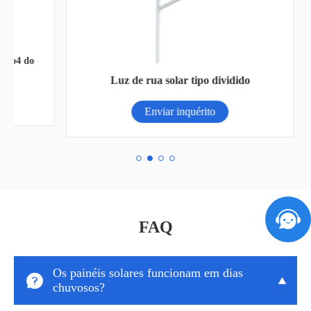
 do
In
Luz de rua solar tipo dividido
Enviar inquérito
FAQ
Os painéis solares funcionam em dias


chuvosos?