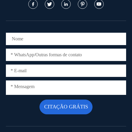




