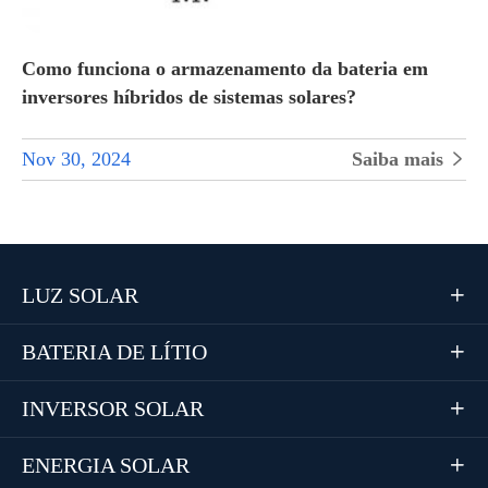
Como funciona o armazenamento da bateria em
inversores híbridos de sistemas solares?
Nov 30, 2024
Saiba mais

LUZ SOLAR

BATERIA DE LÍTIO

INVERSOR SOLAR

ENERGIA SOLAR
