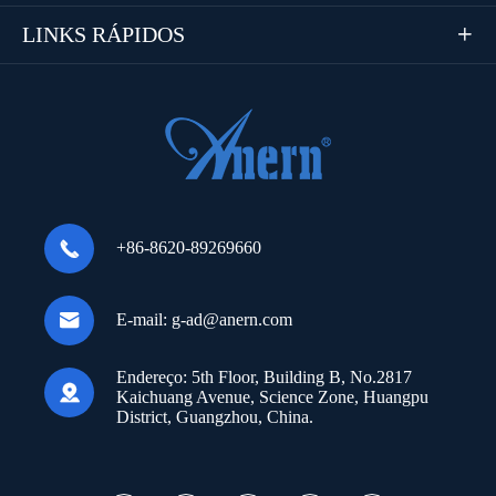
LINKS RÁPIDOS


+86-8620-89269660

E-mail:
g-ad@anern.com
Endereço:
5th Floor, Building B, No.2817

Kaichuang Avenue, Science Zone, Huangpu
District, Guangzhou, China.