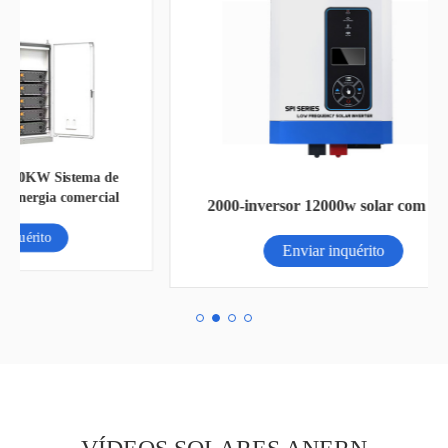
de
Ba
al
2000-inversor 12000w solar com UPS
Enviar inquérito