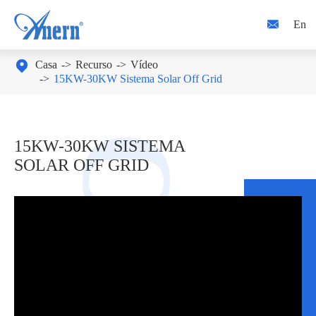

En

Casa
Recurso
Vídeo
15KW-30KW Sistema Solar Off Grid
15KW-30KW SISTEMA
SOLAR OFF GRID