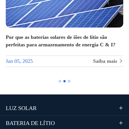
Por que as baterias solares de iões de lítio são
perfeitas para armazenamento de energia C & I?
Jun 05, 2025
Saiba mais


LUZ SOLAR

BATERIA DE LÍTIO
