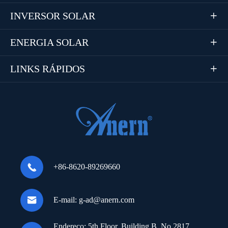
INVERSOR SOLAR

ENERGIA SOLAR

LINKS RÁPIDOS


+86-8620-89269660

E-mail:
g-ad@anern.com
Endereço:
5th Floor, Building B, No.2817