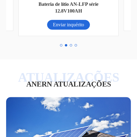
AN-
Bateria de lítio AN-LFP série
AH)
12.8V100AH
Enviar inquérito
ANERN ATUALIZAÇÕES