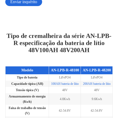
Enviar inquérito
Tipo de cremalheira da série AN-LPB-
R especificação da bateria de lítio
48V100AH 48V200AH
Modelo
AN-LPB-R-48100
AN-LPB-R-48200
Tipo de bateria
LiFePO4
LiFePO4
Capacidade típica (AH)
100AH bateria de lítio
200AH bateria de lítio
Tensão típica (V)
48V
48V
Armazenamento de energia
4.8Kwh
9.6Kwh
(Kwh)
Faixa de trabalho de tensão
42-54.8V
42-54.8V
(V)