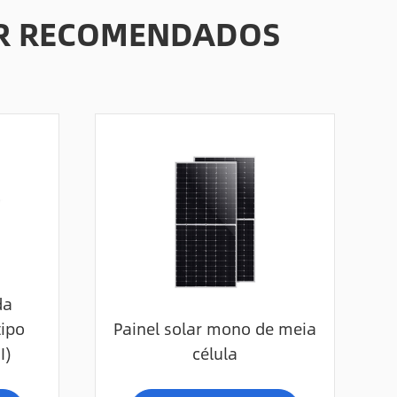
AR RECOMENDADOS
da
tipo
Painel solar mono de meia
I)
célula