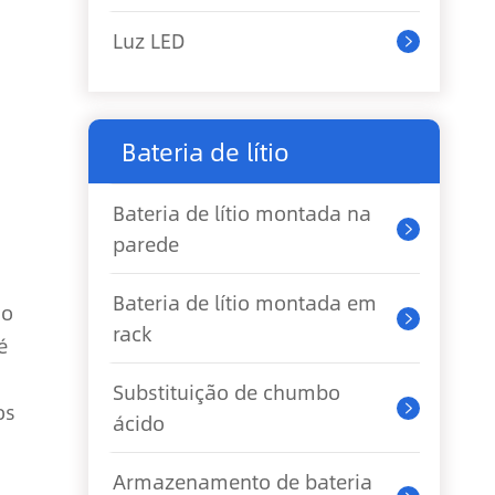
Luz LED

Bateria de lítio
Bateria de lítio montada na

parede
Bateria de lítio montada em
ão

rack
é
Substituição de chumbo
os

ácido
Armazenamento de bateria