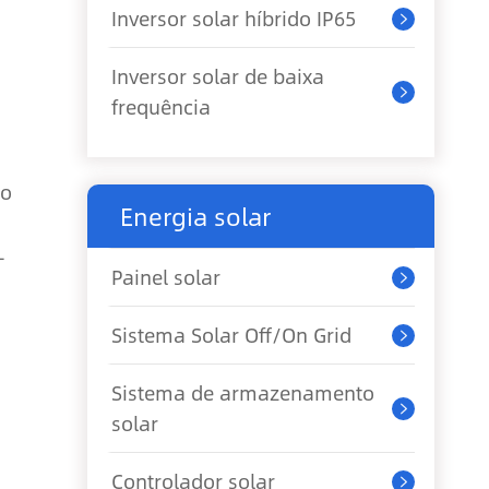
Inversor solar híbrido IP65

Inversor solar de baixa

frequência
io
Energia solar
-
Painel solar

Sistema Solar Off/On Grid

Sistema de armazenamento

solar
Controlador solar
