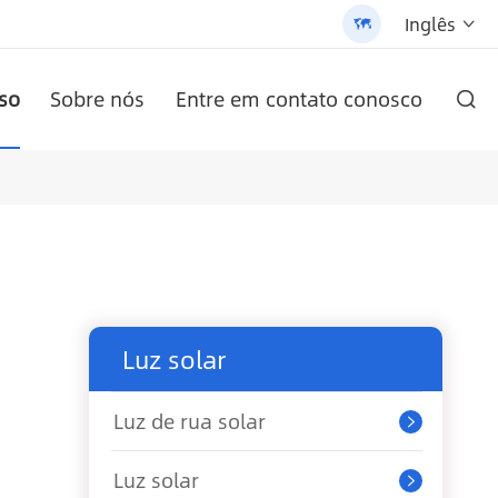
Inglês


so
Sobre nós
Entre em contato conosco

RO AN-SCI-PRO2000/3200
-LPB-Npro 24V200AH-48V100AH
/3200 - 翻译中...
ula
)
AN-LPB-Npro série 48V200AH bateria de lítio de parede
Inversor solar da série AN-SCI-ES AN-SCI-ES1000/1500
AN-SCI-EVO Inversor Solar Série AN-SCI-EVO10200
Luz de rua solar tudo-em-um patenteada (SLV2)
Luz solar
Luz de rua solar

Luz solar
