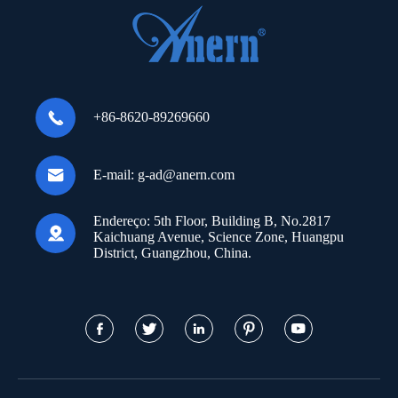

+86-8620-89269660

E-mail:
g-ad@anern.com
Endereço:
5th Floor, Building B, No.2817

Kaichuang Avenue, Science Zone, Huangpu
District, Guangzhou, China.




