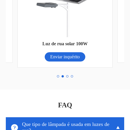
W
Luz de rua solar 100W
Enviar inquérito
FAQ
Que tipo de lâmpada é usada em luzes de

