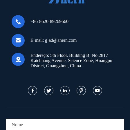

+86-8620-89269660

E-mail:
g-ad@anern.com
Endereço:
5th Floor, Building B, No.2817

Kaichuang Avenue, Science Zone, Huangpu
District, Guangzhou, China.




