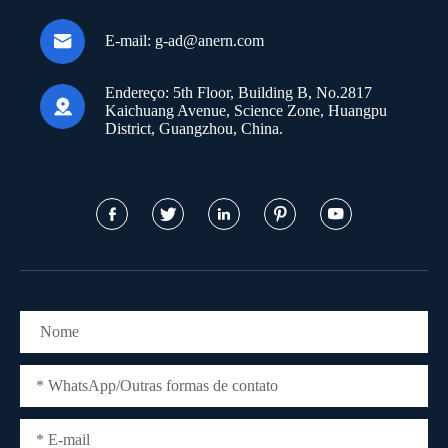

E-mail:
g-ad@anern.com
Endereço:
5th Floor, Building B, No.2817

Kaichuang Avenue, Science Zone, Huangpu
District, Guangzhou, China.




