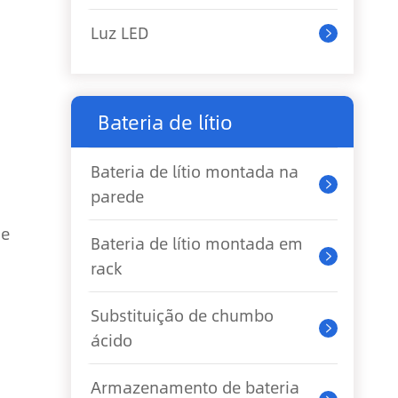
Luz LED

Bateria de lítio
Bateria de lítio montada na

parede
de
Bateria de lítio montada em

rack
Substituição de chumbo

ácido
Armazenamento de bateria