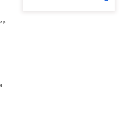
-se
a