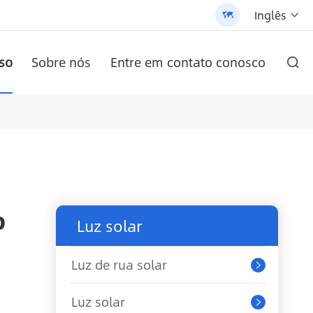
Inglês


so
Sobre nós
Entre em contato conosco

RO AN-SCI-PRO2000/3200
-LPB-Npro 24V200AH-48V100AH
/3200 - 翻译中...
ula
)
AN-LPB-Npro série 48V200AH bateria de lítio de parede
Inversor solar da série AN-SCI-ES AN-SCI-ES1000/1500
AN-SCI-EVO Inversor Solar Série AN-SCI-EVO10200
Luz de rua solar tudo-em-um patenteada (SLV2)
o
Luz solar
Luz de rua solar

Luz solar
