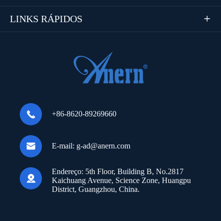
LINKS RÁPIDOS


+86-8620-89269660

E-mail:
g-ad@anern.com
Endereço:
5th Floor, Building B, No.2817

Kaichuang Avenue, Science Zone, Huangpu
District, Guangzhou, China.