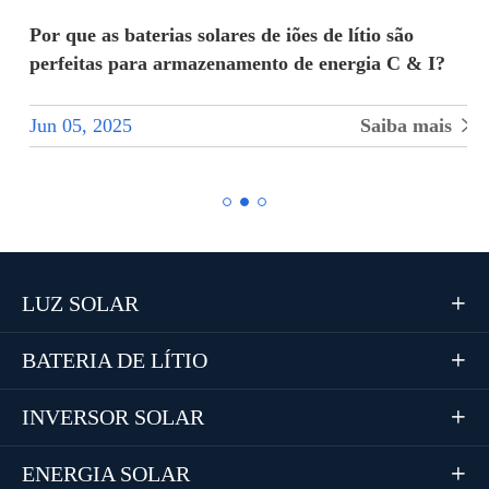
Por que as baterias solares de iões de lítio são
perfeitas para armazenamento de energia C & I?
Jun 05, 2025
Saiba mais


LUZ SOLAR

BATERIA DE LÍTIO

INVERSOR SOLAR

ENERGIA SOLAR
