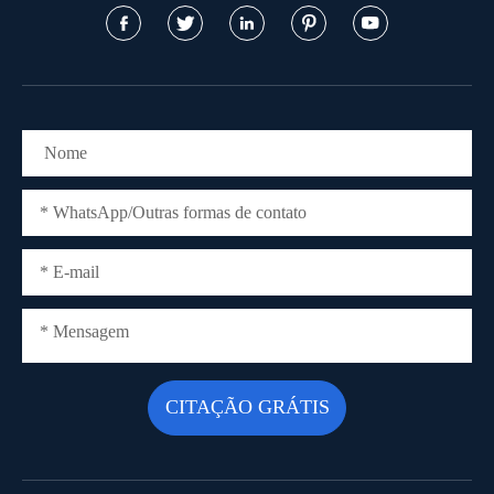




