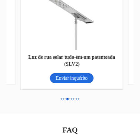
Ba
Luz de rua solar tudo-em-um patenteada
LP
(SLV2)
Enviar inquérito
FAQ